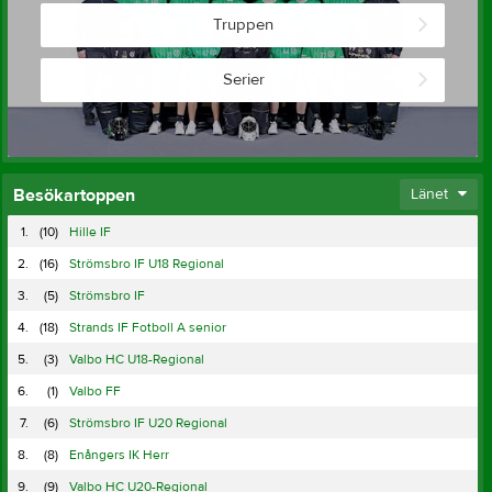
Truppen
Serier
Besökartoppen
Länet
1.
(10)
Hille IF
2.
(16)
Strömsbro IF U18 Regional
3.
(5)
Strömsbro IF
4.
(18)
Strands IF Fotboll A senior
5.
(3)
Valbo HC U18-Regional
6.
(1)
Valbo FF
7.
(6)
Strömsbro IF U20 Regional
8.
(8)
Enångers IK Herr
9.
(9)
Valbo HC U20-Regional