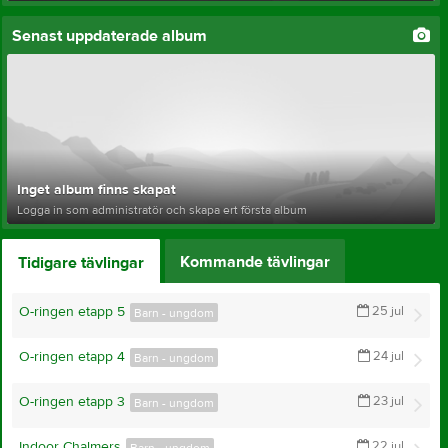
Senast uppdaterade album
Inget album finns skapat
Logga in som administratör och skapa ert första album
Kommande tävlingar
Tidigare tävlingar
O-ringen etapp 5
25 jul
Barn - ungdom
O-ringen etapp 4
24 jul
Barn - ungdom
O-ringen etapp 3
23 jul
Barn - ungdom
Indoor Chalmers
22 jul