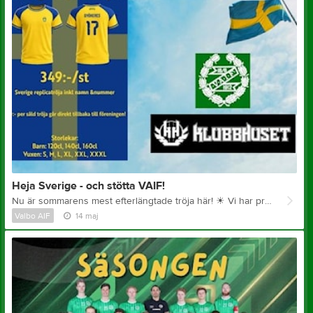
Heja Sverige - och stötta VAIF!
Nu är sommarens mest efterlängtade tröja här!
☀
Vi har precis fyllt på klubbshoppen med den populära Sverige replica-tröjan – en riktig favorit som passar perfekt oavsett om du hejar från läktaren, soffan eller fotbollsplanen. Det bästa av allt? För varje tröja du köper går 100 kr direkt tillbaka till vår förening. Det är ett enkelt och snyggt sätt att visa ditt stöd! Gör den personlig Du kan välja att få tröjan med eget namn och nummer på ryggen. Det är den perfekta presenten till dig själv, familjen eller en vän! Så här gör du: 1. Klicka dig in på innebandysektionens webbshop 2. Välj din storlek och bestäm om du vill ha personligt tryck. 3. Genomför köpet – klart! Tröjorna finns i lager nu, så passa på att säkra ditt exemplar inför sommarens alla matcher. Dela gärna detta vidare till alla du känner så att vi blir så många som möjligt som hejar fram Sverige i sommar! Tillsammans gör vi skillnad för VAIF!
Valbo AIF
14 maj