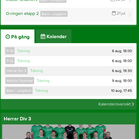
Barn - ungdom
O-ringen etapp 2
21 jul
Barn - ungdom
Kalender
På gång
6 aug, 18:00
P-18
Träning
6 aug, 18:00
P-12
Träning
6 aug, 19:30
Herrar Div 3
Träning
9 aug, 18:00
Motion Sommar
Träning
10 aug, 17:45
Barn - ungdom
Träning
Kalenderöversikt
Herrar Div 3