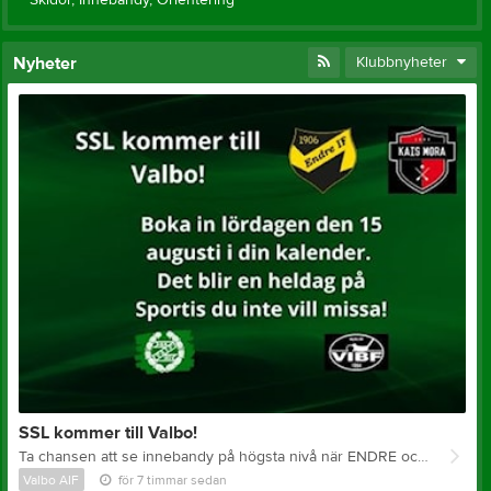
Nyheter
Klubbnyheter
SSL kommer till Valbo!
Ta chansen att se innebandy på högsta nivå när ENDRE och KAIS MORA kommer till Valbo Sportcentrum för träning och träningsmatch. Lördagen den 15 augusti kommer det att bli en heldag på Sportis som du inte vill missa. Mer information kommer i våra sociala medier så håll utkik där!
Valbo AIF
för 7 timmar sedan