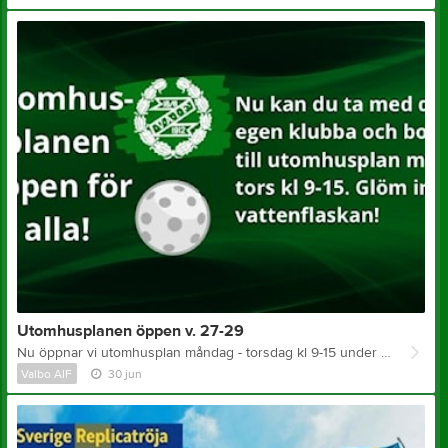
Utomhusplanen öppen v. 27-29
Nu öppnar vi utomhusplan måndag - torsdag kl 9-15 under v. 27-29 ☀️ Målen är ute 🥅 Ta med egen klubb och boll. Glöm inte vattenflaskan! Det blir varmt i solen ☀️☀️☀️☀️☀️ Var rädd om planen och hör av dig om något går sönder ❤️
Valbo AIF
30 jun