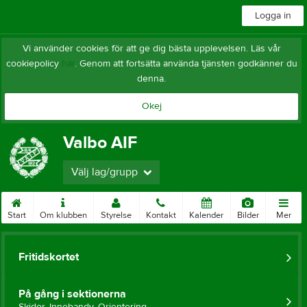
Logga in
Vi använder cookies för att ge dig bästa upplevelsen. Läs vår
cookiepolicy
här
. Genom att fortsätta använda tjänsten godkänner du
denna.
Okej
Valbo AIF
Välj lag/grupp
Start
Om klubben
Styrelse
Kontakt
Kalender
Bilder
Mer
Fritidskortet
På gång i sektionerna
Skidor, Innebandy, Orientering