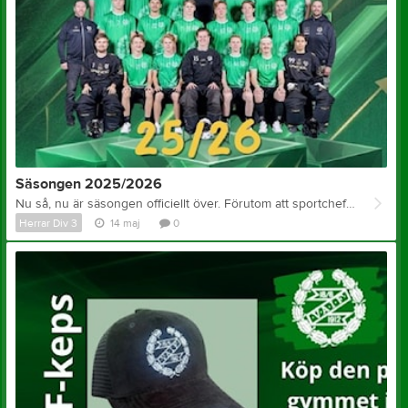
Säsongen 2025/2026
Nu så, nu är säsongen officiellt över. Förutom att sportchefen arrangerat någon form av tillställning inom kort…. I augusti 2025 hade vi genomfört en något försenad försäsong och inomhusträningarna tog vid på allvar. En utökad ledarstab, 15 nya ansikten med bläck på pappret och det var egentligen uppdukat för ovisshet. Låt vilket lag eller företag testa på den omorganisationen, det finns att jobba med om vi säger som så. Men inom denna grupp fanns redan ett tydligt fokus, en målbild och en fruktansvärd tävlingsanda vilket innebär att vi kunde fokusera på ett byte i taget med bollen istället för annat….det kom av sig själv helt enkelt. Det blev trots allt en framgångssaga utan dess like. Visst kan man vara besviken på att en seger till i serien hade inneburit något annat, en stolpe från DM-final och en dålig start i kvalet satte käppar i hjulet för kvalserien. Men vi behöver blicka större och bredare och då kan man inte annat än att vara nöjd ur ett helhetsperspektiv. Vi är redo för en ny säsong (typ nyss?) och det är bara att hoppas att sommaren är över snabbt så vi kan komma igång igen. Blickarna riktas framåt och lagbygget formas och gjuts av sportchef och styrelse och inom kort kommer mer info om det. För oss ledare kommer uppehållet som ett startskott att påbörja sena kvällar med analyser, hjärngympa och utformandet av nya idéer, vilket vi gör tillsammans ett tag till. Herrlaget säger stort tack till er alla som hjälper oss, stöttar och hejar på oss. Vi ses i en hall som doftar klor och med en ny matta i höst
Herrar Div 3
14 maj
0