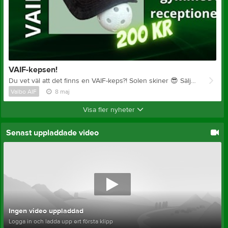
VAIF-kepsen!
Du vet väl att det finns en VAIF-keps?! Solen skiner
😎
Säljs i receptionen på Valbo Gym&Fitness. Öppet vardagar kl 17-20. Betalning via Swish i kassan.
Valbo AIF
8 maj
Visa fler nyheter
Senast uppladdade video
Ingen video uppladdad
Logga in och ladda upp ert första klipp